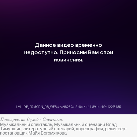
Перекрестки Судеб - Спектакль
Музыкальный спектакль, Музыкальный сценарий Влад
Тимуршин, литературный сценарий, хореография, режиссер-
постановщик Майя Богомягкова